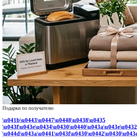
Подарки по получателю
\u041b\u0443\u0447\u0448\u0438\u0435
\u043f\u043e\u0434\u0430\u0440\u043a\u043e\u0432
\u044d\u043a\u0441\u043f\u0430\u0442\u0430\u043