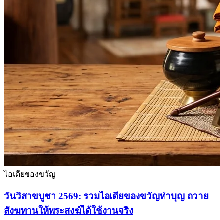
ไอเดียของขวัญ
วันวิสาขบูชา 2569: รวมไอเดียของขวัญทำบุญ ถวาย
สังฆทานให้พระสงฆ์ได้ใช้งานจริง