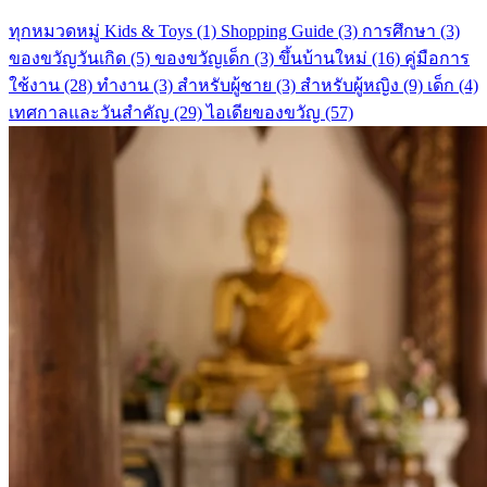
ทุกหมวดหมู่
Kids & Toys
(1)
Shopping Guide
(3)
การศึกษา
(3)
ของขวัญวันเกิด
(5)
ของขวัญเด็ก
(3)
ขึ้นบ้านใหม่
(16)
คู่มือการ
ใช้งาน
(28)
ทำงาน
(3)
สำหรับผู้ชาย
(3)
สำหรับผู้หญิง
(9)
เด็ก
(4)
เทศกาลและวันสำคัญ
(29)
ไอเดียของขวัญ
(57)