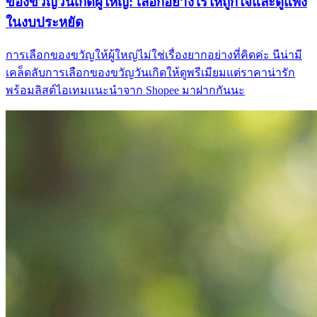
ของขวัญวันเกิดผู้ใหญ่: เลือกอย่างไรให้ถูกใจและดูแพง
ในงบประหยัด
การเลือกของขวัญให้ผู้ใหญ่ไม่ใช่เรื่องยากอย่างที่คิดค่ะ นีน่ามี
เคล็ดลับการเลือกของขวัญวันเกิดให้ดูพรีเมียมแต่ราคาน่ารัก
พร้อมลิสต์ไอเทมแนะนำจาก Shopee มาฝากกันนะ