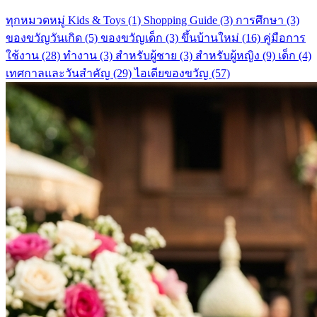
ทุกหมวดหมู่
Kids & Toys
(1)
Shopping Guide
(3)
การศึกษา
(3)
ของขวัญวันเกิด
(5)
ของขวัญเด็ก
(3)
ขึ้นบ้านใหม่
(16)
คู่มือการ
ใช้งาน
(28)
ทำงาน
(3)
สำหรับผู้ชาย
(3)
สำหรับผู้หญิง
(9)
เด็ก
(4)
เทศกาลและวันสำคัญ
(29)
ไอเดียของขวัญ
(57)