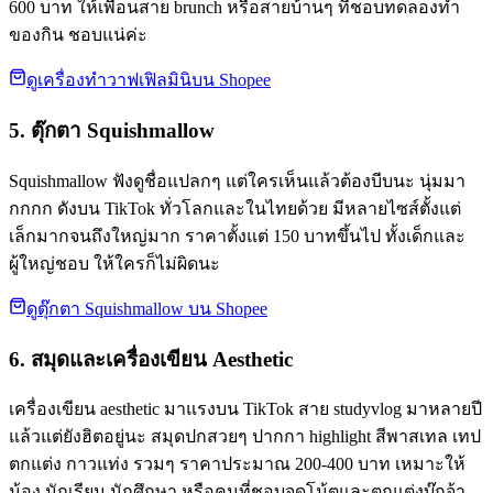
600 บาท ให้เพื่อนสาย brunch หรือสายบ้านๆ ที่ชอบทดลองทำ
ของกิน ชอบแน่ค่ะ
ดูเครื่องทำวาฟเฟิลมินิบน Shopee
5. ตุ๊กตา Squishmallow
Squishmallow ฟังดูชื่อแปลกๆ แต่ใครเห็นแล้วต้องบีบนะ นุ่มมา
กกกก ดังบน TikTok ทั่วโลกและในไทยด้วย มีหลายไซส์ตั้งแต่
เล็กมากจนถึงใหญ่มาก ราคาตั้งแต่ 150 บาทขึ้นไป ทั้งเด็กและ
ผู้ใหญ่ชอบ ให้ใครก็ไม่ผิดนะ
ดูตุ๊กตา Squishmallow บน Shopee
6. สมุดและเครื่องเขียน Aesthetic
เครื่องเขียน aesthetic มาแรงบน TikTok สาย studyvlog มาหลายปี
แล้วแต่ยังฮิตอยู่นะ สมุดปกสวยๆ ปากกา highlight สีพาสเทล เทป
ตกแต่ง กาวแท่ง รวมๆ ราคาประมาณ 200-400 บาท เหมาะให้
น้อง นักเรียน นักศึกษา หรือคนที่ชอบจดโน้ตและตกแต่งบุ๊กจ้า