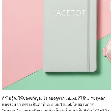
ถ้าไม่รู้จะให้ของขวัญอะไร ลองดูจาก TikTok ก็ได้นะ ฟังดูตลก
แต่จริงมาก เพราะสินค้าที่ viral บน TikTok ไทยผ่านการ
"ทดสอบ" จากคนจริงๆ มาแล้ว เห็นว่าใช้แล้วเป็นยังไง ได้ยินรีวิว