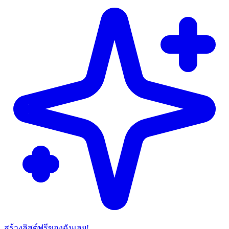
สร้างลิสต์ฟรีของฉันเลย!