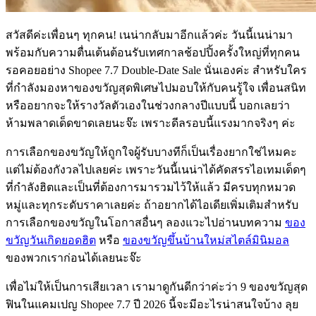
สวัสดีค่ะเพื่อนๆ ทุกคน! เนน่ากลับมาอีกแล้วค่ะ วันนี้เนน่ามา
พร้อมกับความตื่นเต้นต้อนรับเทศกาลช้อปปิ้งครั้งใหญ่ที่ทุกคน
รอคอยอย่าง Shopee 7.7 Double-Date Sale นั่นเองค่ะ สำหรับใคร
ที่กำลังมองหาของขวัญสุดพิเศษไปมอบให้กับคนรู้ใจ เพื่อนสนิท
หรืออยากจะให้รางวัลตัวเองในช่วงกลางปีแบบนี้ บอกเลยว่า
ห้ามพลาดเด็ดขาดเลยนะจ๊ะ เพราะดีลรอบนี้แรงมากจริงๆ ค่ะ
การเลือกของขวัญให้ถูกใจผู้รับบางทีก็เป็นเรื่องยากใช่ไหมคะ
แต่ไม่ต้องกังวลไปเลยค่ะ เพราะวันนี้เนน่าได้คัดสรรไอเทมเด็ดๆ
ที่กำลังฮิตและเป็นที่ต้องการมารวมไว้ให้แล้ว มีครบทุกหมวด
หมู่และทุกระดับราคาเลยค่ะ ถ้าอยากได้ไอเดียเพิ่มเติมสำหรับ
การเลือกของขวัญในโอกาสอื่นๆ ลองแวะไปอ่านบทความ
ของ
ขวัญวันเกิดยอดฮิต
หรือ
ของขวัญขึ้นบ้านใหม่สไตล์มินิมอล
ของพวกเราก่อนได้เลยนะจ๊ะ
เพื่อไม่ให้เป็นการเสียเวลา เรามาดูกันดีกว่าค่ะว่า 9 ของขวัญสุด
ฟินในแคมเปญ Shopee 7.7 ปี 2026 นี้จะมีอะไรน่าสนใจบ้าง ลุย