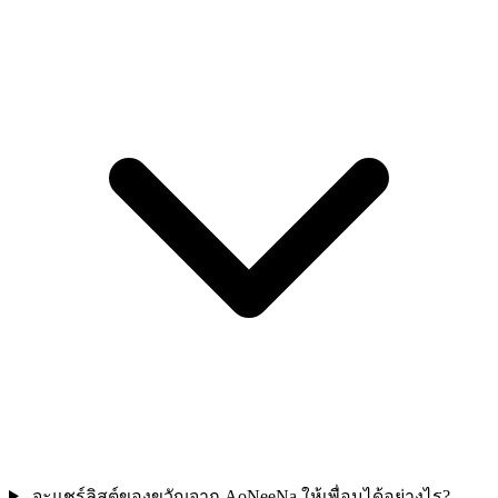
จะแชร์ลิสต์ของขวัญจาก AoNeeNa ให้เพื่อนได้อย่างไร?