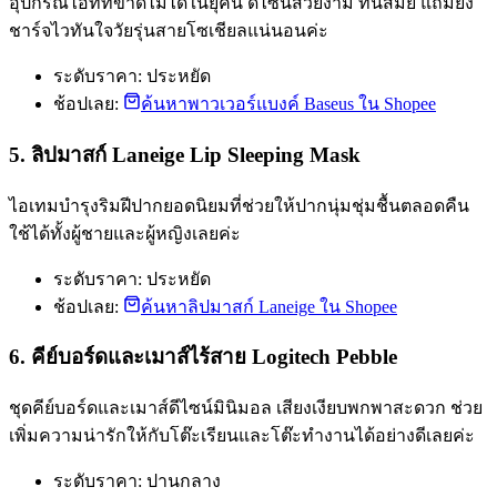
อุปกรณ์ไอทีที่ขาดไม่ได้ในยุคนี้ ดีไซน์สวยงาม ทันสมัย แถมยัง
ชาร์จไวทันใจวัยรุ่นสายโซเชียลแน่นอนค่ะ
ระดับราคา: ประหยัด
ช้อปเลย:
ค้นหาพาวเวอร์แบงค์ Baseus ใน Shopee
5. ลิปมาสก์ Laneige Lip Sleeping Mask
ไอเทมบำรุงริมฝีปากยอดนิยมที่ช่วยให้ปากนุ่มชุ่มชื้นตลอดคืน
ใช้ได้ทั้งผู้ชายและผู้หญิงเลยค่ะ
ระดับราคา: ประหยัด
ช้อปเลย:
ค้นหาลิปมาสก์ Laneige ใน Shopee
6. คีย์บอร์ดและเมาส์ไร้สาย Logitech Pebble
ชุดคีย์บอร์ดและเมาส์ดีไซน์มินิมอล เสียงเงียบพกพาสะดวก ช่วย
เพิ่มความน่ารักให้กับโต๊ะเรียนและโต๊ะทำงานได้อย่างดีเลยค่ะ
ระดับราคา: ปานกลาง