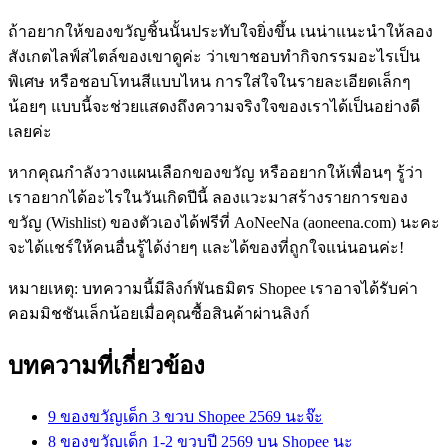
ถ้าอยากให้ของขวัญชิ้นนั้นประทับใจยิ่งขึ้น เนน่าแนะนำให้ลอง
สังเกตไลฟ์สไตล์ของเขาดูค่ะ ว่าเขาชอบทำกิจกรรมอะไรเป็น
พิเศษ หรือชอบโทนสีแบบไหน การใส่ใจในรายละเอียดเล็กๆ
น้อยๆ แบบนี้จะช่วยแสดงถึงความจริงใจของเราได้เป็นอย่างดี
เลยค่ะ
หากคุณกำลังวางแผนเลือกของขวัญ หรืออยากให้เพื่อนๆ รู้ว่า
เราอยากได้อะไรในวันเกิดปีนี้ ลองแวะมาสร้างรายการของ
ขวัญ (Wishlist) ของตัวเองได้ฟรีที่ AoNeeNa (aoneena.com) นะคะ
จะได้แชร์ให้คนอื่นรู้ได้ง่ายๆ และได้ของที่ถูกใจแน่นอนค่ะ!
หมายเหตุ: บทความนี้มีลิงก์พันธมิตร Shopee เราอาจได้รับค่า
คอมมิชชันเล็กน้อยเมื่อคุณซื้อสินค้าผ่านลิงก์
บทความที่เกี่ยวข้อง
9 ของขวัญเด็ก 3 ขวบ Shopee 2569 นะจ๊ะ
8 ของขวัญเด็ก 1-2 ขวบปี 2569 บน Shopee นะ