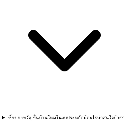
ซื้อของขวัญขึ้นบ้านใหม่ในงบประหยัดมีอะไรน่าสนใจบ้าง?